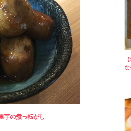
【
な
里芋の煮っ転がし