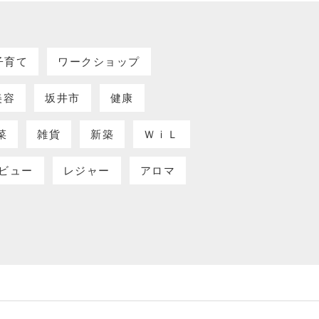
子育て
ワークショップ
美容
坂井市
健康
菜
雑貨
新築
ＷｉＬ
ビュー
レジャー
アロマ