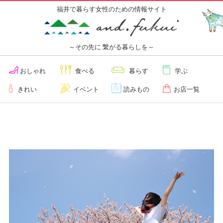
福井で暮らす女性のための情報サイト
～その先に.繋がる暮らしを～
おしゃれ
食べる
暮らす
学ぶ
きれい
イベント
読みもの
お店一覧