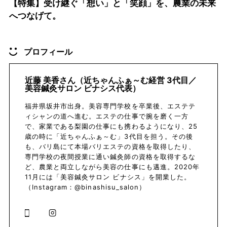
【特集】受け継ぐ「想い」と「笑顔」を、農業の未来
へつなげて。
プロフィール
近藤 美香さん（近ちゃんふぁ～む経営 3代目／
美容鍼灸サロン ビナシス代表）
福井県坂井市出身。美容専門学校を卒業後、エステテ
ィシャンの道へ進む。エステの仕事で腕を磨く一方
で、家業である梨園の仕事にも携わるようになり、25
歳の時に「近ちゃんふぁ～む」3代目を担う。その後
も、バリ島にて本場バリエステの資格を取得したり、
専門学校の夜間授業に通い鍼灸師の資格を取得するな
ど、農業と両立しながら美容の仕事にも邁進。2020年
11月には「美容鍼灸サロン ビナシス」を開業した。
（Instagram：@binashisu_salon）