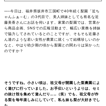
—–今日は、福井県坂井市三国町で
40
年続く梨園
「近ち
ゃんふぁ～む」の3代目で、美人姉妹としても有名な近
藤美香さん
にお話を伺います。家業の梨園では、営業か
ら商品企画、
SNS
での広報活動まで、幅広い業務を姉妹
で協力してされているとのことですが、そもそも近藤さ
ん達のような若い女性が農業に就くって結構珍しいのか
なと。やはり幼少期の頃から梨園との関わりは深かった
のですか？
そうですね。小さい頃は、祖父母が開園した梨農園によ
く遊びに行っていました。お手伝いというよりは、セミ
の抜け殻を集めて遊んだり……（笑）でも、祖父母が作
る梨を毎年楽しみにしていて、私も妹も梨が大好きでし
た。