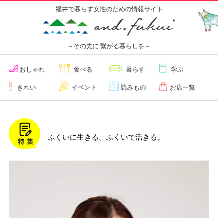
福井で暮らす女性のための情報サイト
～その先に.繋がる暮らしを～
おしゃれ
食べる
暮らす
学ぶ
きれい
イベント
読みもの
お店一覧
ふくいに生きる。ふくいで活きる。