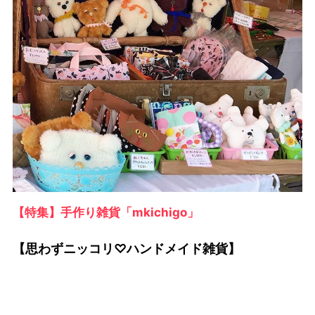
【特集】手作り雑貨「mkichigo」
【思わずニッコリ♡ハンドメイド雑貨】