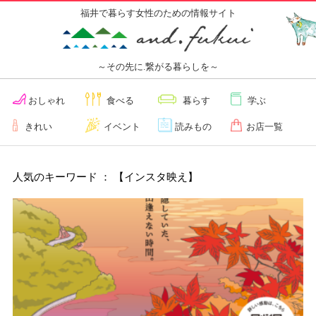
福井で暮らす女性のための情報サイト
～その先に.繋がる暮らしを～
おしゃれ
食べる
暮らす
学ぶ
きれい
イベント
読みもの
お店一覧
人気のキーワード ： 【インスタ映え】